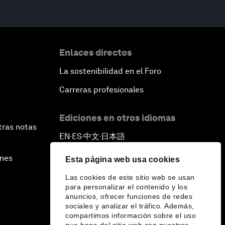
Enlaces directos
La sostenibilidad en el Foro
Carreras profesionales
Ediciones en otros idiomas
tras notas
EN
ES
中文
日本語
▪
▪
▪
ines
Esta página web usa cookies
Las cookies de este sitio web se usan
para personalizar el contenido y los
anuncios, ofrecer funciones de redes
sociales y analizar el tráfico. Además,
compartimos información sobre el uso