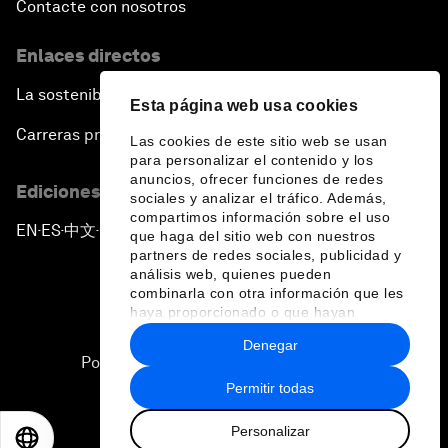
Contacte con nosotros
Enlaces directos
La sostenibilidad en el Foro
Esta página web usa cookies
Carreras profesionales
Las cookies de este sitio web se usan
para personalizar el contenido y los
anuncios, ofrecer funciones de redes
Ediciones en otros idiomas
sociales y analizar el tráfico. Además,
compartimos información sobre el uso
EN
ES
中文
日本語
▪
▪
▪
que haga del sitio web con nuestros
partners de redes sociales, publicidad y
análisis web, quienes pueden
combinarla con otra información que les
haya proporcionado o que hayan
recopilado a partir del uso que haya
Denegar
hecho de sus servicios.
Política de privacidad y normas de uso
Permitir todas
Sitemap
Personalizar
©
2026
Foro Económico Mundial
EN
ES
中文
日本語