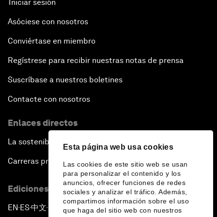
Iniciar sesión
Asóciese con nosotros
Conviértase en miembro
Regístrese para recibir nuestras notas de prensa
Suscríbase a nuestros boletines
Contacte con nosotros
Enlaces directos
La sostenibilidad en el Foro
Esta página web usa cookies
Carreras profesionales
Las cookies de este sitio web se usan
para personalizar el contenido y los
anuncios, ofrecer funciones de redes
Ediciones en otros idiomas
sociales y analizar el tráfico. Además,
compartimos información sobre el uso
EN
ES
中文
日本語
▪
▪
▪
que haga del sitio web con nuestros