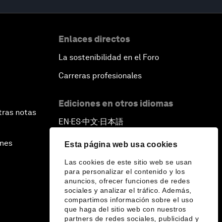
Enlaces directos
La sostenibilidad en el Foro
Carreras profesionales
Ediciones en otros idiomas
tras notas
EN
ES
中文
日本語
▪
▪
▪
ines
Esta página web usa cookies
Las cookies de este sitio web se usan
para personalizar el contenido y los
anuncios, ofrecer funciones de redes
sociales y analizar el tráfico. Además,
compartimos información sobre el uso
que haga del sitio web con nuestros
partners de redes sociales, publicidad y