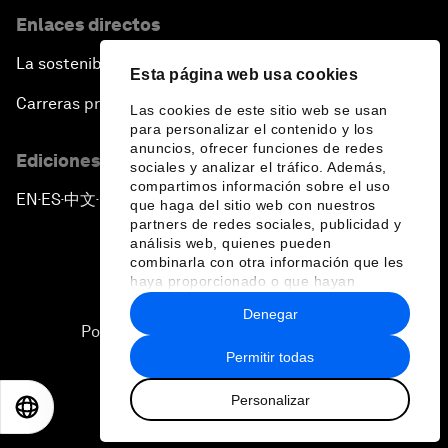
Enlaces directos
La sostenibilidad en el Foro
Esta página web usa cookies
Carreras profesionales
Las cookies de este sitio web se usan
para personalizar el contenido y los
anuncios, ofrecer funciones de redes
Ediciones en otros idiomas
sociales y analizar el tráfico. Además,
compartimos información sobre el uso
EN
ES
中文
日本語
▪
▪
▪
que haga del sitio web con nuestros
partners de redes sociales, publicidad y
análisis web, quienes pueden
combinarla con otra información que les
haya proporcionado o que hayan
recopilado a partir del uso que haya
Denegar
hecho de sus servicios.
Política de privacidad y normas de uso
Permitir todas
Sitemap
Personalizar
©
2026
Foro Económico Mundial
EN
ES
中文
日本語