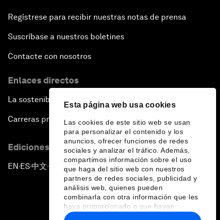
Regístrese para recibir nuestras notas de prensa
Suscríbase a nuestros boletines
Contacte con nosotros
Enlaces directos
La sostenibilidad en el Foro
Esta página web usa cookies
Carreras profesionales
Las cookies de este sitio web se usan
para personalizar el contenido y los
anuncios, ofrecer funciones de redes
Ediciones en otros idiomas
sociales y analizar el tráfico. Además,
compartimos información sobre el uso
EN
ES
中文
日本語
▪
▪
▪
que haga del sitio web con nuestros
partners de redes sociales, publicidad y
análisis web, quienes pueden
combinarla con otra información que les
haya proporcionado o que hayan
recopilado a partir del uso que haya