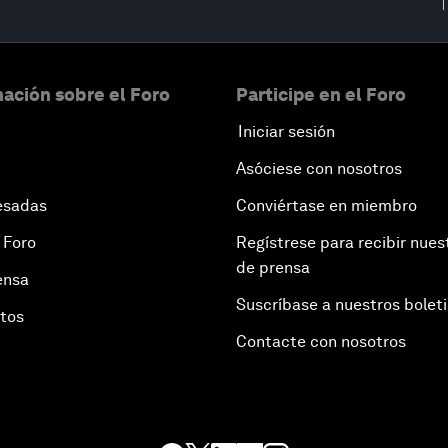
ación sobre el Foro
Participe en el Foro
Iniciar sesión
Asóciese con nosotros
esadas
Conviértase en miembro
 Foro
Regístrese para recibir nues
de prensa
ensa
Suscríbase a nuestros bolet
otos
Contacte con nosotros