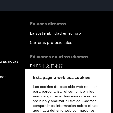
Enlaces directos
La sostenibilidad en el Foro
Carreras profesionales
Ediciones en otros idiomas
tras notas
EN
ES
中文
日本語
▪
▪
▪
ines
Esta página web usa cookies
Las cookies de este sitio web se usan
para personalizar el contenido y los
anuncios, ofrecer funciones de redes
sociales y analizar el tráfico. Además,
compartimos información sobre el uso
que haga del sitio web con nuestros