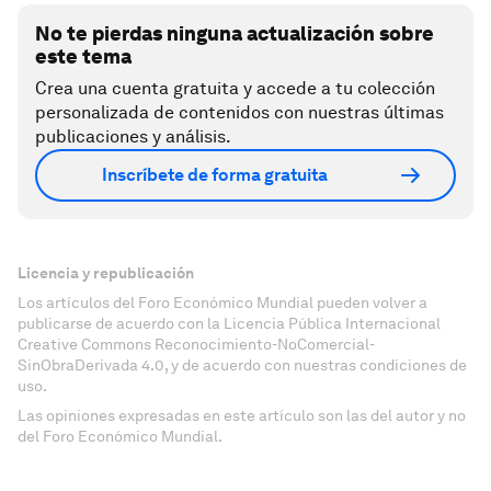
No te pierdas ninguna actualización sobre
este tema
Crea una cuenta gratuita y accede a tu colección
personalizada de contenidos con nuestras últimas
publicaciones y análisis.
Inscríbete de forma gratuita
Licencia y republicación
Los artículos del Foro Económico Mundial pueden volver a
publicarse de acuerdo con la Licencia Pública Internacional
Creative Commons Reconocimiento-NoComercial-
SinObraDerivada 4.0, y de acuerdo con nuestras condiciones de
uso.
Las opiniones expresadas en este artículo son las del autor y no
del Foro Económico Mundial.