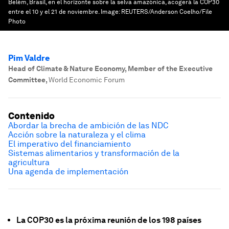
Belém, Brasil, en el horizonte sobre la selva amazónica, acogerá la COP30
entre el 10 y el 21 de noviembre.
Image:
REUTERS/Anderson Coelho/File
Photo
Pim Valdre
Head of Climate & Nature Economy, Member of the Executive
Committee
,
World Economic Forum
Contenido
Abordar la brecha de ambición de las NDC
Acción sobre la naturaleza y el clima
El imperativo del financiamiento
Sistemas alimentarios y transformación de la
agricultura
Una agenda de implementación
La COP30 es la próxima reunión de los 198 países