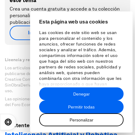
este tema
Crea una cuenta gratuita y accede a tu colección
personalizada de contenidos con nuestras últimas
publicaciones y análisis.
Esta página web usa cookies
Inscríbete de forma gratuita
Las cookies de este sitio web se usan
para personalizar el contenido y los
anuncios, ofrecer funciones de redes
sociales y analizar el tráfico. Además,
compartimos información sobre el uso
Licencia y republicación
que haga del sitio web con nuestros
partners de redes sociales, publicidad y
Los artículos del Foro Económico Mundial pueden volver a
análisis web, quienes pueden
publicarse de acuerdo con la Licencia Pública Internacional
combinarla con otra información que les
Creative Commons Reconocimiento-NoComercial-
haya proporcionado o que hayan
SinObraDerivada 4.0, y de acuerdo con nuestras condiciones de
recopilado a partir del uso que haya
uso.
Denegar
hecho de sus servicios.
Las opiniones expresadas en este artículo son las del autor y no
del Foro Económico Mundial.
Permitir todas
Personalizar
EN
ES
中文
日本語
Mantente al día:
Inteligencia Artificial y Robótica