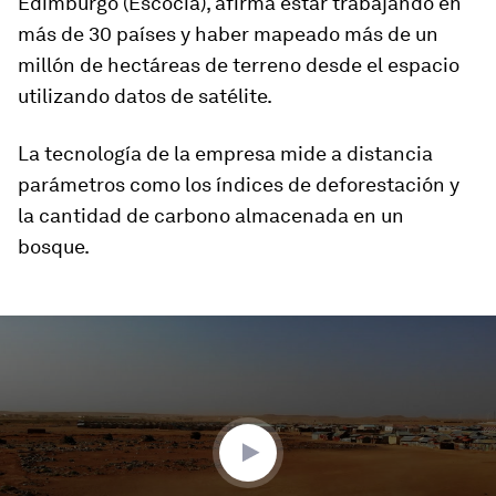
Edimburgo (Escocia), afirma estar trabajando en
más de 30 países y haber mapeado más de un
millón de hectáreas de terreno desde el espacio
utilizando datos de satélite.
La tecnología de la empresa mide a distancia
parámetros como los índices de deforestación y
la cantidad de carbono almacenada en un
bosque.
0
seconds
of
1
minute,
59
seconds