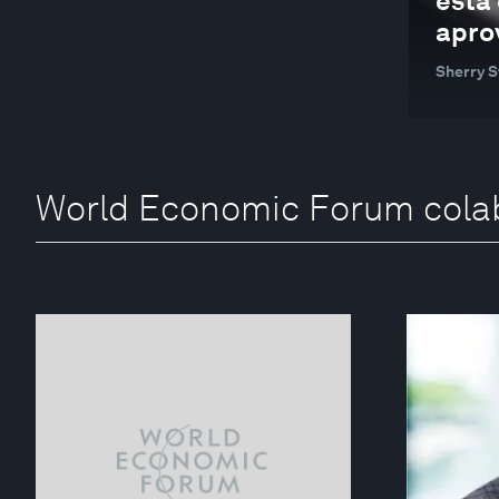
está
apro
Sherry S
World Economic Forum cola