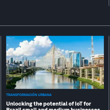
TRANSFORMACIÓN URBANA
Unlocking the potential of IoT for
Brazil small and medium businesses