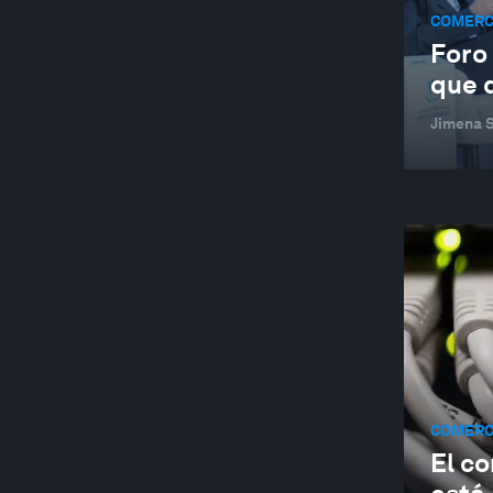
COMERCI
INDUSTRIAS EN PROFUNDIDAD
Foro
EMPLEOS Y EL FUTURO DEL TRABAJO
que 
MANUFACTURA Y CADENAS DE VALOR
Jimena S
NATURALEZA Y BIODIVERSIDAD
RESILIENCIA, PAZ Y SEGURIDAD
INNOVACIÓN SOCIAL
CADENAS DE SUMINISTRO Y TRANSPORTE
DESARROLLO SOSTENIBLE
CUARTA REVOLUCIÓN INDUSTRIAL
COMERCIO E INVERSIÓN
COMERCI
PERSPECTIVAS JUVENILES
El co