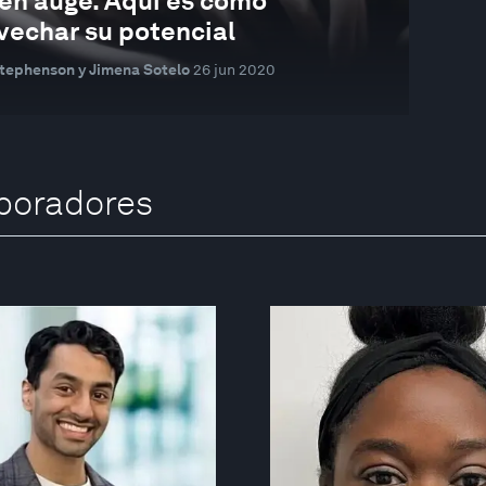
 en auge. Aquí es cómo
vechar su potencial
tephenson y Jimena Sotelo
26 jun 2020
boradores