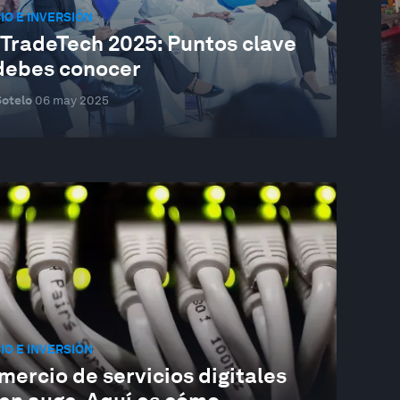
O E INVERSIÓN
 TradeTech 2025: Puntos clave
debes conocer
otelo
06 may 2025
O E INVERSIÓN
mercio de servicios digitales