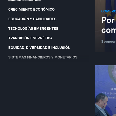
CRECIMIENTO ECONÓMICO
COMERCI
Por
EDUCACIÓN Y HABILIDADES
com
TECNOLOGÍAS EMERGENTES
TRANSICIÓN ENERGÉTICA
Spencer 
EQUIDAD, DIVERSIDAD E INCLUSIÓN
SISTEMAS FINANCIEROS Y MONETARIOS
ALIMENTACIÓN Y AGUA
FORO EN FOCO
GEO-ECONOMÍA Y POLÍTICA
GEOGRAFÍAS EN PROFUNDIDAD
COOPERACIÓN GLOBAL
SALUD Y SISTEMAS DE SALUD