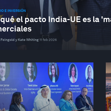
O E INVERSIÓN
 qué el pacto India-UE es la '
erciales
Feingold y Kate Whiting
11 feb 2026